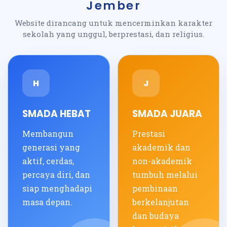
Jember
Website dirancang untuk mencerminkan karakter
sekolah yang unggul, berprestasi, dan religius.
H
J
SMADA HEBAT
SMADA JUARA
Membangun
Prestasi
generasi yang
akademik dan
aktif, cerdas,
non-akademik
percaya diri, dan
tumbuh melalui
siap menghadapi
pembinaan
masa depan.
berkelanjutan
dan budaya