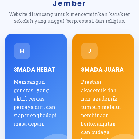
Jember
Website dirancang untuk mencerminkan karakter
sekolah yang unggul, berprestasi, dan religius.
H
J
SMADA HEBAT
SMADA JUARA
Membangun
Prestasi
generasi yang
akademik dan
aktif, cerdas,
non-akademik
percaya diri, dan
tumbuh melalui
siap menghadapi
pembinaan
masa depan.
berkelanjutan
dan budaya