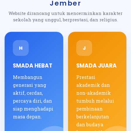
Jember
Website dirancang untuk mencerminkan karakter
sekolah yang unggul, berprestasi, dan religius.
H
J
SMADA HEBAT
SMADA JUARA
Membangun
Prestasi
generasi yang
akademik dan
aktif, cerdas,
non-akademik
percaya diri, dan
tumbuh melalui
siap menghadapi
pembinaan
masa depan.
berkelanjutan
dan budaya