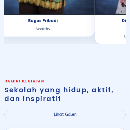
Dinira Ayu Isyahna, S.Pd
D
GURU
BIMBINGAN KONSELING
BAH
GALERI KEGIATAN
Sekolah yang hidup, aktif,
dan inspiratif
Lihat Galeri