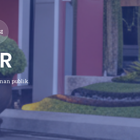
I
R
anan publik.