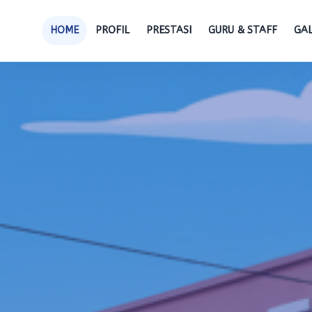
HOME
PROFIL
PRESTASI
GURU & STAFF
GAL