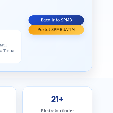
Baca Info SPMB
Portal SPMB JATIM
alui
a Timur.
21+
Ekstrakurikuler