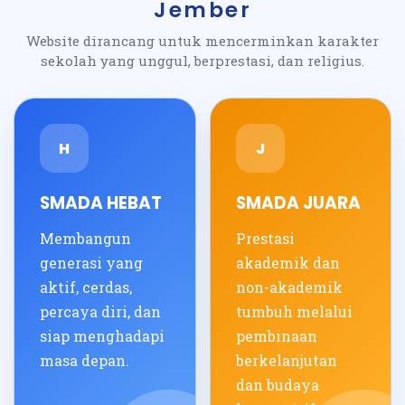
Jember
Website dirancang untuk mencerminkan karakter
sekolah yang unggul, berprestasi, dan religius.
H
J
SMADA HEBAT
SMADA JUARA
Membangun
Prestasi
generasi yang
akademik dan
aktif, cerdas,
non-akademik
percaya diri, dan
tumbuh melalui
siap menghadapi
pembinaan
masa depan.
berkelanjutan
dan budaya