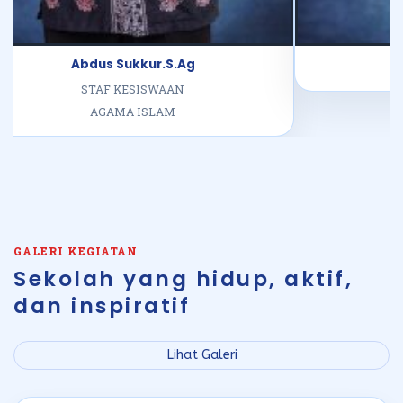
Samsul Arifin
Ri
B
GALERI KEGIATAN
Sekolah yang hidup, aktif,
dan inspiratif
Lihat Galeri