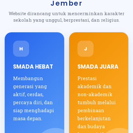
Jember
Website dirancang untuk mencerminkan karakter
sekolah yang unggul, berprestasi, dan religius.
H
J
SMADA HEBAT
SMADA JUARA
Membangun
Prestasi
generasi yang
akademik dan
aktif, cerdas,
non-akademik
percaya diri, dan
tumbuh melalui
siap menghadapi
pembinaan
masa depan.
berkelanjutan
dan budaya