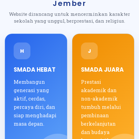
Jember
Website dirancang untuk mencerminkan karakter
sekolah yang unggul, berprestasi, dan religius.
H
J
SMADA HEBAT
SMADA JUARA
Membangun
Prestasi
generasi yang
akademik dan
aktif, cerdas,
non-akademik
percaya diri, dan
tumbuh melalui
siap menghadapi
pembinaan
masa depan.
berkelanjutan
dan budaya