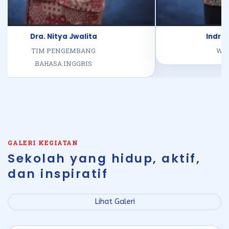
Indra Setiawan S.Kom
Lutfi Ku
WAKA KESISWAAN
Ol
GALERI KEGIATAN
Sekolah yang hidup, aktif,
dan inspiratif
Lihat Galeri