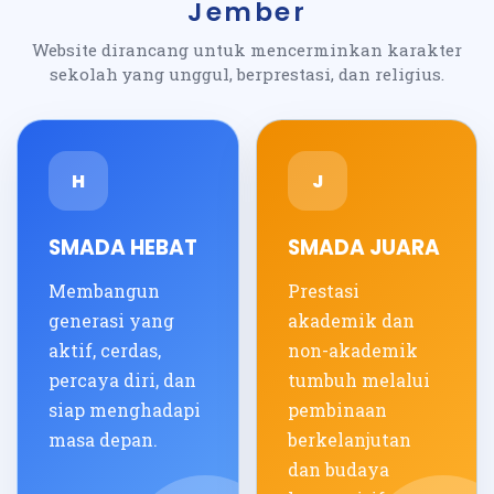
Jember
Website dirancang untuk mencerminkan karakter
sekolah yang unggul, berprestasi, dan religius.
H
J
SMADA HEBAT
SMADA JUARA
Membangun
Prestasi
generasi yang
akademik dan
aktif, cerdas,
non-akademik
percaya diri, dan
tumbuh melalui
siap menghadapi
pembinaan
masa depan.
berkelanjutan
dan budaya