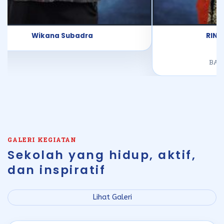
Wikana Subadra
RINI 
W
BAH
GALERI KEGIATAN
Sekolah yang hidup, aktif,
dan inspiratif
Lihat Galeri