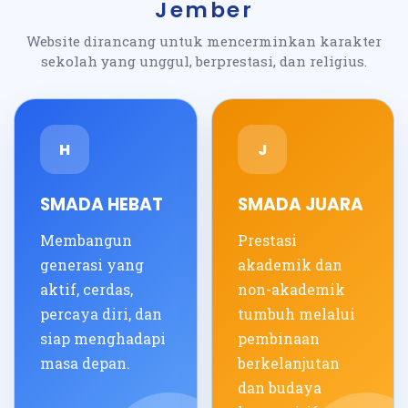
Jember
Website dirancang untuk mencerminkan karakter
sekolah yang unggul, berprestasi, dan religius.
H
J
SMADA HEBAT
SMADA JUARA
Membangun
Prestasi
generasi yang
akademik dan
aktif, cerdas,
non-akademik
percaya diri, dan
tumbuh melalui
siap menghadapi
pembinaan
masa depan.
berkelanjutan
dan budaya