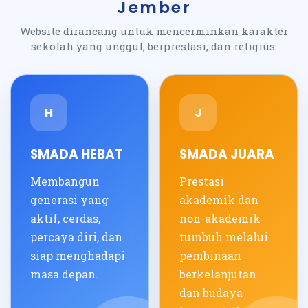
Jember
Website dirancang untuk mencerminkan karakter
sekolah yang unggul, berprestasi, dan religius.
H
J
SMADA HEBAT
SMADA JUARA
Membangun
Prestasi
generasi yang
akademik dan
aktif, cerdas,
non-akademik
percaya diri, dan
tumbuh melalui
siap menghadapi
pembinaan
masa depan.
berkelanjutan
dan budaya