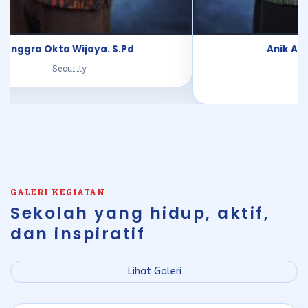
Anik Andriyani, S.Pd
Sulistyowa
GURU
Gur
KIMIA
Seni Bu
GALERI KEGIATAN
Sekolah yang hidup, aktif,
dan inspiratif
Lihat Galeri