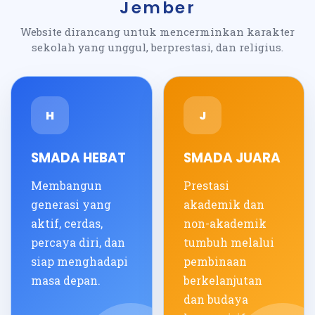
Jember
Website dirancang untuk mencerminkan karakter
sekolah yang unggul, berprestasi, dan religius.
H
J
SMADA HEBAT
SMADA JUARA
Membangun
Prestasi
generasi yang
akademik dan
aktif, cerdas,
non-akademik
percaya diri, dan
tumbuh melalui
siap menghadapi
pembinaan
masa depan.
berkelanjutan
dan budaya