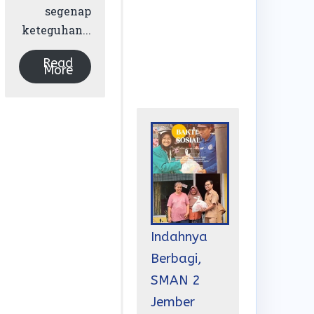
segenap
keteguhan...
Read
More
Indahnya
Berbagi,
SMAN 2
Jember